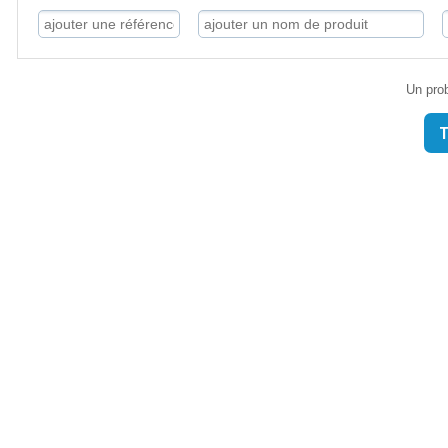
Un prob
T