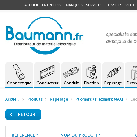
ACCUEIL
ENTREPRISE
MARQUES
SERVICES
CONSEILS
VIDEO
spécialiste de
avec plus de 6
Connectique
Conducteur
Conduit
Fixation
Repérage
Déte
Accueil
Produits
Repérage
Pliomark / Fleximark MAXI
Lec
RETOUR
RÉFÉRENCE *
NOM DU PRODUIT *