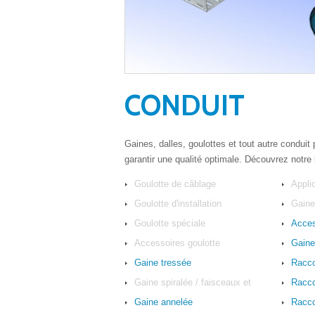
CONDUIT
Gaines, dalles, goulottes et tout autre conduit
garantir une qualité optimale. Découvrez notre
Goulotte de câblage
Appli
Goulotte d'installation
Gain
Goulotte spéciale
Acces
Accessoires goulotte
Gaine
Gaine tressée
Racco
Gaine spiralée / faisceaux et
Racco
accessoires
Gaine annelée
Racco