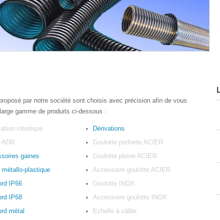
 proposé par notre société sont choisis avec précision afin de vous
 large gamme de produits ci-dessous :
cation robotique
Dérivations
e ADR
Goulotte perforée ACIER
soires gaines
Goulotte pleine ACIER
 métallo-plastique
Accessoire goulotte ACIER
rd IP66
Goulotte INOX
rd IP68
Accessoire goulotte INOX
rd métal
Echelle à câble