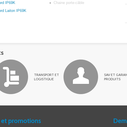
rd IP69K
Chaine porte-câble
rd Laiton IP69K
ts
TRANSPORT ET
SAV ET GARAN
LOGISTIQUE
PRODUITS
 et promotions
Dema