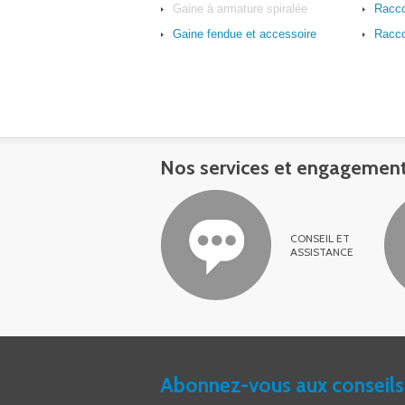
Gaine à armature spiralée
Racco
Gaine fendue et accessoire
Racco
Nos services et engagemen
CONSEIL ET
ASSISTANCE
Abonnez-vous aux conseils