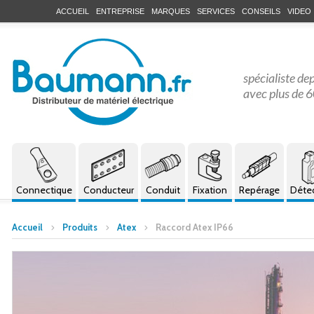
ACCUEIL
ENTREPRISE
MARQUES
SERVICES
CONSEILS
VIDEO
spécialiste de
avec plus de 6
Connectique
Conducteur
Conduit
Fixation
Repérage
Déte
Accueil
Produits
Atex
Raccord Atex IP66