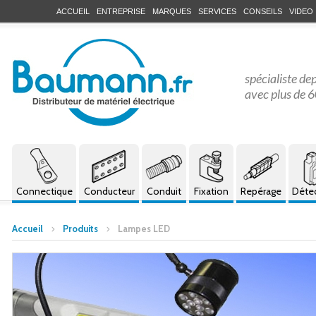
ACCUEIL
ENTREPRISE
MARQUES
SERVICES
CONSEILS
VIDEO
spécialiste de
avec plus de 6
Connectique
Conducteur
Conduit
Fixation
Repérage
Déte
Accueil
Produits
Lampes LED