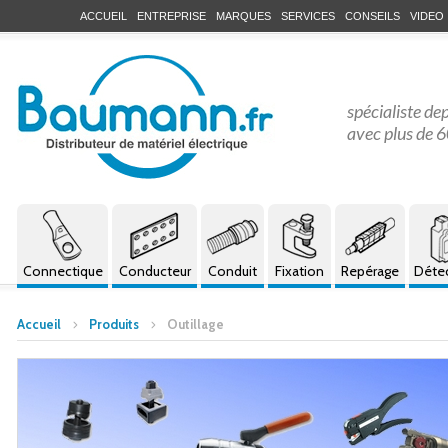
ACCUEIL
ENTREPRISE
MARQUES
SERVICES
CONSEILS
VIDEO
spécialiste de
avec plus de 6
Connectique
Conducteur
Conduit
Fixation
Repérage
Déte
Accueil
Produits
Outillage