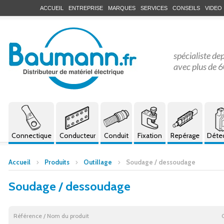
ACCUEIL
ENTREPRISE
MARQUES
SERVICES
CONSEILS
VIDEO
spécialiste de
avec plus de 6
Connectique
Conducteur
Conduit
Fixation
Repérage
Déte
Accueil
Produits
Outillage
Soudage / dessoudage
Soudage / dessoudage
Référence / Nom du produit