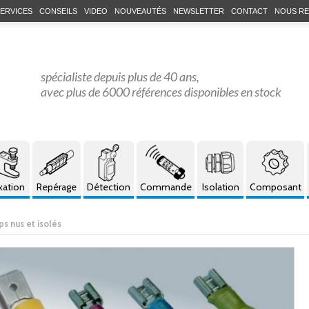
ERVICES
CONSEILS
VIDEO
NOUVEAUTÉS
NEWSLETTER
CONTACT
NOUS RE
spécialiste depuis plus de 40 ans,
avec plus de 6000 références disponibles en stock
xation
Repérage
Détection
Commande
Isolation
Composant
ps nus et isolés