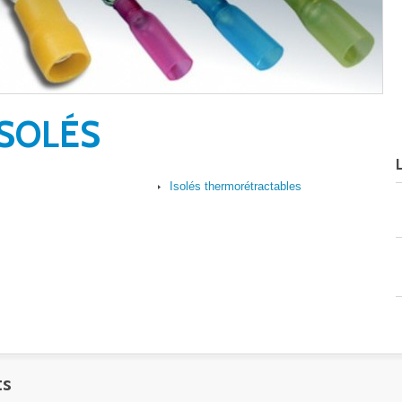
ISOLÉS
s
Isolés thermorétractables
ts