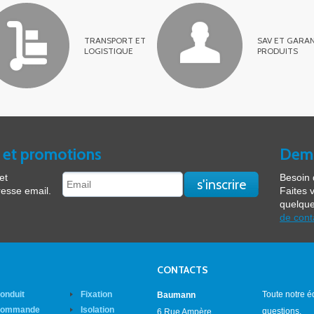
TRANSPORT ET
SAV ET GARAN
LOGISTIQUE
PRODUITS
 et promotions
Dema
et
Besoin 
resse email.
Faites 
quelque
de cont
CONTACTS
onduit
Fixation
Toute notre é
Baumann
ommande
Isolation
questions.
6 Rue Ampère,