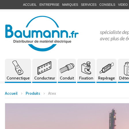
ACCUEIL
ENTREPRISE
MARQUES
SERVICES
CONSEILS
VIDEO
spécialiste de
avec plus de 6
Connectique
Conducteur
Conduit
Fixation
Repérage
Déte
Accueil
Produits
Atex