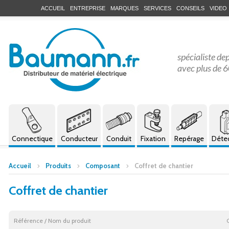
ACCUEIL
ENTREPRISE
MARQUES
SERVICES
CONSEILS
VIDEO
spécialiste de
avec plus de 6
Connectique
Conducteur
Conduit
Fixation
Repérage
Déte
Accueil
Produits
Composant
Coffret de chantier
Coffret de chantier
Référence / Nom du produit