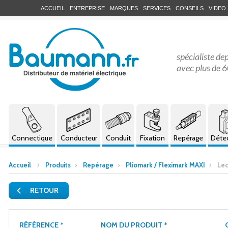
ACCUEIL
ENTREPRISE
MARQUES
SERVICES
CONSEILS
VIDEO
spécialiste de
avec plus de 6
Connectique
Conducteur
Conduit
Fixation
Repérage
Déte
Accueil
Produits
Repérage
Pliomark / Fleximark MAXI
Lec
RETOUR
RÉFÉRENCE *
NOM DU PRODUIT *