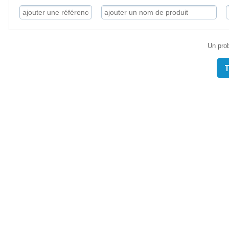
Un prob
T