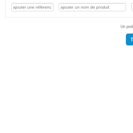
Un prob
T