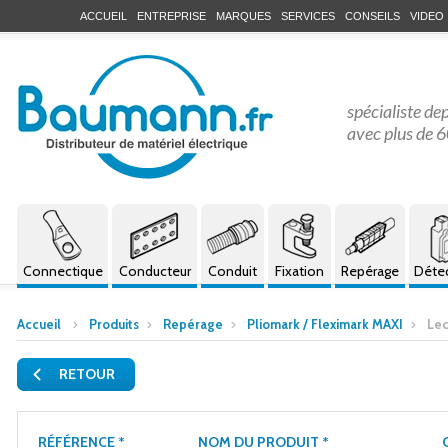
ACCUEIL
ENTREPRISE
MARQUES
SERVICES
CONSEILS
VIDEO
spécialiste de
avec plus de 6
Connectique
Conducteur
Conduit
Fixation
Repérage
Déte
Accueil
Produits
Repérage
Pliomark / Fleximark MAXI
Lec
RETOUR
RÉFÉRENCE *
NOM DU PRODUIT *